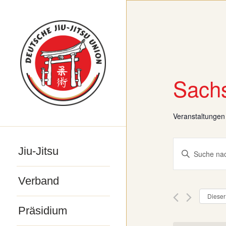
Sachs
Veranstaltungen
Veranst
Jiu-Jitsu
Bitte
Suche
Schlüsselwo
und
Verband
eingeben.
Ansicht
Dieser
Suche
Navigat
Präsidium
nach