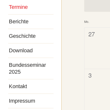
Veranstaltu
Termine
Schlüsselwo
Berichte
Kalende
Mo.
von
0
27
Geschichte
Veranst
Veransta
Download
Bundesseminar
2025
0
3
Veransta
Kontakt
Impressum