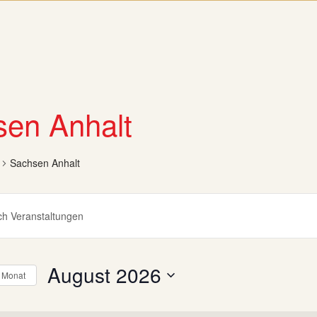
en Anhalt
Sachsen Anhalt
altungen
rt
en,
August 2026
 Monat
ion
Datum