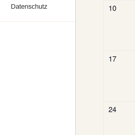
0
10
Datenschutz
Veransta
0
17
Veransta
0
24
Veransta