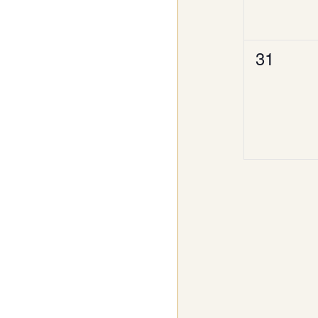
0
31
Veransta