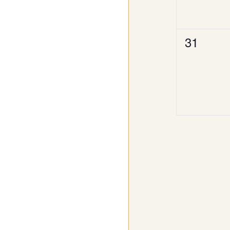
0
31
Veransta