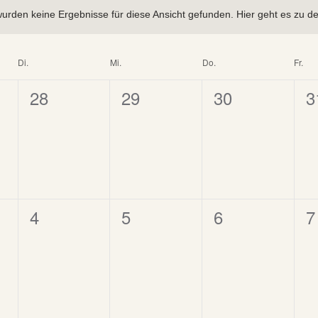
wählen.
ngen
urden keine Ergebnisse für diese Ansicht gefunden. Hier geht es zu d
rt.
r
Di.
Mi.
Do.
Fr.
0
0
0
0
28
29
30
3
altungen
ltungen,
Veranstaltungen,
Veranstaltungen,
Veranstaltung
V
0
0
0
0
4
5
6
7
ltungen,
Veranstaltungen,
Veranstaltungen,
Veranstaltung
V