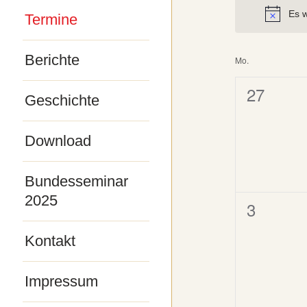
Veranstaltu
Es w
Termine
Schlüsselwo
Berichte
Kalende
Mo.
von
0
27
Geschichte
Veranst
Veransta
Download
Bundesseminar
2025
0
3
Veransta
Kontakt
Impressum