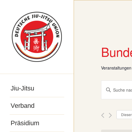
Bund
Veranstaltungen
Veranst
Jiu-Jitsu
Bitte
Suche
Schlüsselwo
und
Verband
eingeben.
Ansicht
Dieser
Suche
Navigat
Präsidium
nach