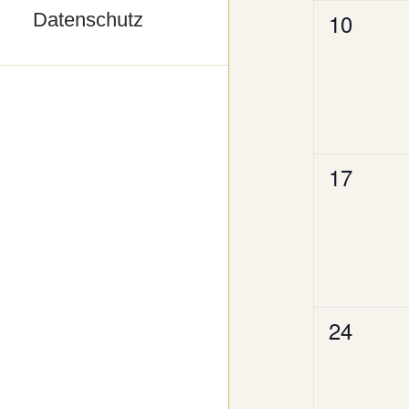
0
10
Datenschutz
Veransta
0
17
Veransta
0
24
Veransta