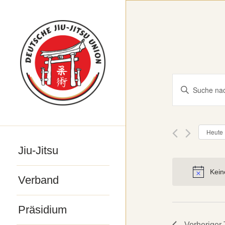
Veranst
Bitte
Suche
Schlüsselwo
und
eingeben.
Ansicht
Heute
Suche
Navigat
Jiu-Jitsu
nach
Veranstaltu
Kein
Verband
Schlüsselwo
Präsidium
Vorheriger