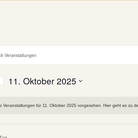
altungen
rt
en,
11. Oktober 2025
ion
Datum
wählen.
ngen
e Veranstaltungen für 11. Oktober 2025 vorgesehen. Hier geht es zu 
rt.
 Tag