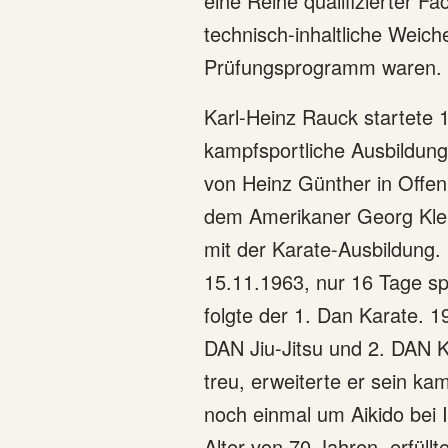
eine Reihe qualifizierter F
technisch-inhaltliche Weic
Prüfungsprogramm waren.
Karl-Heinz Rauck startete 
kampfsportliche Ausbildung
von Heinz Günther in Offe
dem Amerikaner Georg Klei
mit der Karate-Ausbildung.
15.11.1963, nur 16 Tage sp
folgte der 1. Dan Karate. 1
DAN Jiu-Jitsu und 2. DAN K
treu, erweiterte er sein k
noch einmal um Aikido bei 
Alter von 70 Jahren, erfüll