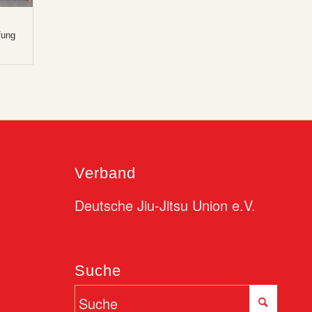
fung
Verband
Deutsche Jiu-Jitsu Union e.V.
Suche