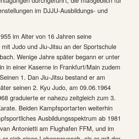
achtagungen durchgeführt, die maßgeblich für
henstellungen im DJJU-Ausbildungs- und
1955 im Alter von 16 Jahren seine
 mit Judo und Jiu-Jitsu an der Sportschule
nbach. Wenige Jahre später begann er unter
n in einer Kaserne in Frankfurt/Main zudem
 Seinen 1. Dan Jiu-Jitsu bestand er am
äter seinen 2. Kyu Judo, am 09.06.1964
968 graduierte er nahezu zeitgleich zum 3.
arate. Beiden Kampfsportarten weiterhin
ampfsportliches Ausbildungsspektrum ab 1981
Ivan Antonietti am Flughafen FFM, und im
te er sich einen Lebenswunsch, als er mit der