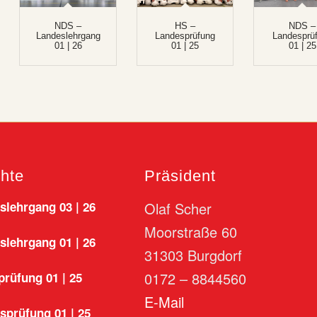
NDS –
HS –
NDS –
Landeslehrgang
Landesprüfung
Landesprü
01 | 26
01 | 25
01 | 25
chte
Präsident
lehrgang 03 | 26
Olaf Scher
Moorstraße 60
lehrgang 01 | 26
31303 Burgdorf
0172 – 8844560
rüfung 01 | 25
E-Mail
sprüfung 01 | 25