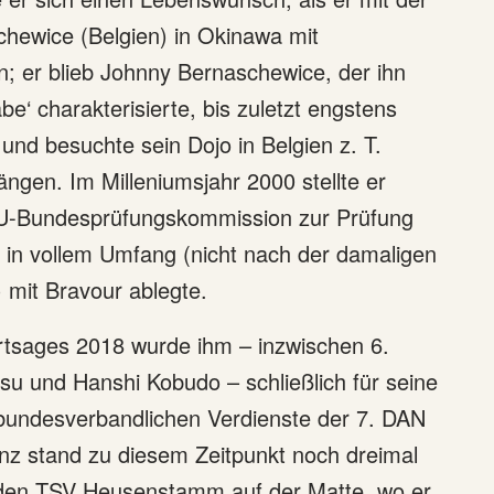
ewice (Belgien) in Okinawa mit
n; er blieb Johnny Bernaschewice, der ihn
e‘ charakterisierte, bis zuletzt engstens
und besuchte sein Dojo in Belgien z. T.
ngen. Im Milleniumsjahr 2000 stellte er
JU-Bundesprüfungskommission zur Prüfung
r in vollem Umfang (nicht nach der damaligen
 mit Bravour ablegte.
rtsages 2018 wurde ihm – inzwischen 6.
su und Hanshi Kobudo – schließlich für seine
 bundesverbandlichen Verdienste der 7. DAN
einz stand zu diesem Zeitpunkt noch dreimal
r den TSV Heusenstamm auf der Matte, wo er