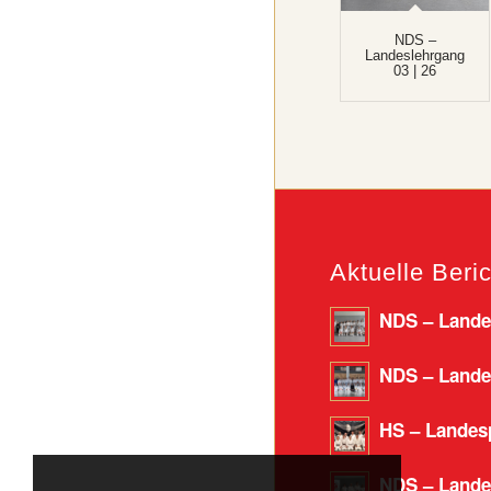
NDS –
Landeslehrgang
03 | 26
Aktuelle Beri
NDS – Landes
NDS – Landes
HS – Landesp
NDS – Lande