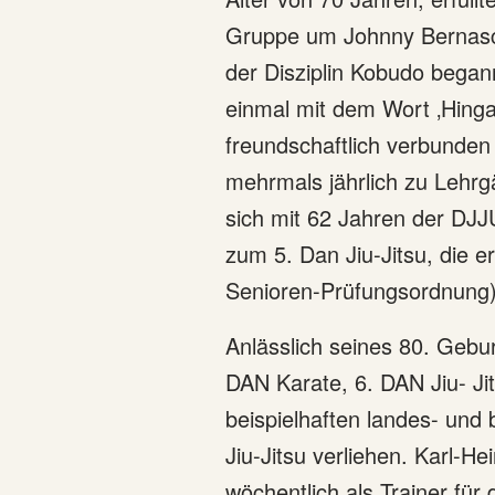
Gruppe um Johnny Bernasch
der Disziplin Kobudo began
einmal mit dem Wort ‚Hingab
freundschaftlich verbunden 
mehrmals jährlich zu Lehrgä
sich mit 62 Jahren der DJ
zum 5. Dan Jiu-Jitsu, die e
Senioren-Prüfungsordnung)
Anlässlich seines 80. Gebu
DAN Karate, 6. DAN Jiu- Jit
beispielhaften landes- und
Jiu-Jitsu verliehen. Karl-H
wöchentlich als Trainer fü